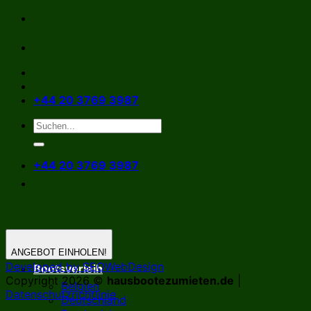
Zum
Inhalt
springen
+44 20 3769 3987
+44 20 3769 3987
ANGEBOT EINHOLEN!
Developed by SEOWebDesign
Bootsverleih
Copyright 2026 ©
hausbootezumieten.de
|
Belgien
Datenschutzrichtlinie
Deutschland