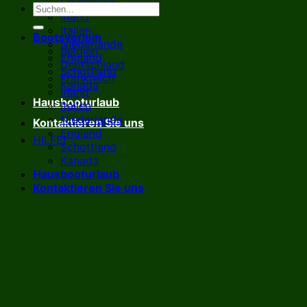
Frankreich
Irland
Italien
Bootsverleih
Niederlande
Belgien
England
Deutschland
Schottland
Frankreich
Kanada
Irland
Hausbooturlaub
Italien
Niederlande
Kontaktieren Sie uns
England
HILFE!
Schottland
Kanada
Hausbooturlaub
Kontaktieren Sie uns