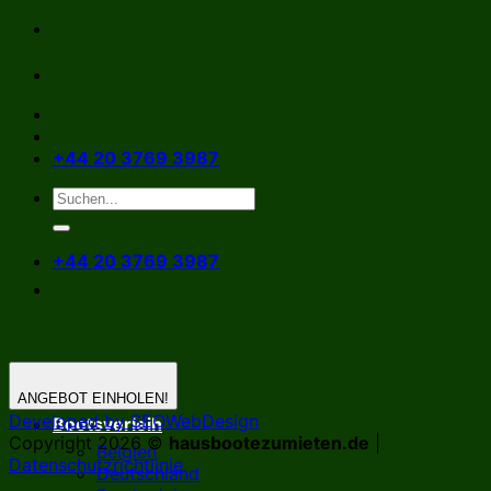
Zum
Inhalt
springen
+44 20 3769 3987
+44 20 3769 3987
ANGEBOT EINHOLEN!
Developed by SEOWebDesign
Bootsverleih
Copyright 2026 ©
hausbootezumieten.de
|
Belgien
Datenschutzrichtlinie
Deutschland