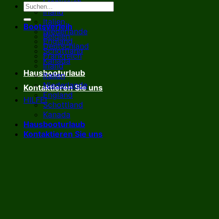
Frankreich
Irland
Italien
Bootsverleih
Niederlande
Belgien
England
Deutschland
Schottland
Frankreich
Kanada
Irland
Hausbooturlaub
Italien
Niederlande
Kontaktieren Sie uns
England
HILFE!
Schottland
Kanada
Hausbooturlaub
Kontaktieren Sie uns