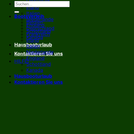
Frankreich
Irland
Italien
Bootsverleih
Niederlande
Belgien
England
Deutschland
Schottland
Frankreich
Kanada
Irland
Hausbooturlaub
Italien
Niederlande
Kontaktieren Sie uns
England
HILFE!
Schottland
Kanada
Hausbooturlaub
Kontaktieren Sie uns