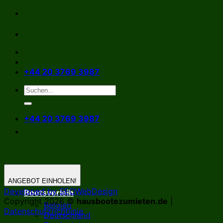
Zum
Inhalt
springen
+44 20 3769 3987
+44 20 3769 3987
ANGEBOT EINHOLEN!
Developed by SEOWebDesign
Bootsverleih
Copyright 2026 ©
hausbootezumieten.de
|
Belgien
Datenschutzrichtlinie
Deutschland