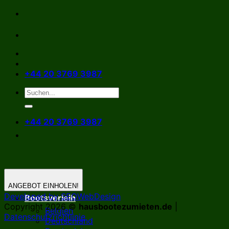
Zum
Inhalt
springen
+44 20 3769 3987
+44 20 3769 3987
ANGEBOT EINHOLEN!
Developed by SEOWebDesign
Bootsverleih
Copyright 2026 ©
hausbootezumieten.de
|
Belgien
Datenschutzrichtlinie
Deutschland