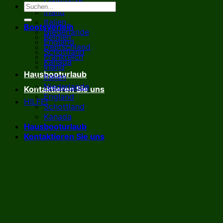
Frankreich
Irland
Italien
Bootsverleih
Niederlande
Belgien
England
Deutschland
Schottland
Frankreich
Kanada
Irland
Hausbooturlaub
Italien
Niederlande
Kontaktieren Sie uns
England
HILFE!
Schottland
Kanada
Hausbooturlaub
Kontaktieren Sie uns