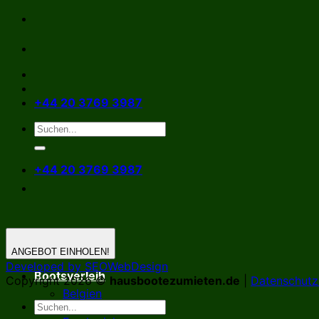
Zum
Inhalt
springen
+44 20 3769 3987
+44 20 3769 3987
ANGEBOT EINHOLEN!
Developed by SEOWebDesign
Bootsverleih
Copyright 2026 ©
hausbootezumieten.de
|
Datenschutzr
Belgien
Deutschland