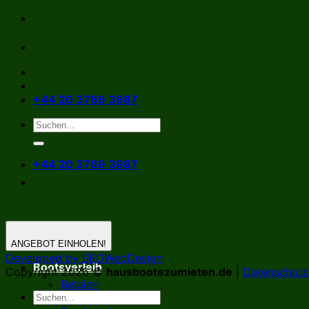
Zum
Inhalt
springen
+44 20 3769 3987
+44 20 3769 3987
ANGEBOT EINHOLEN!
Developed by SEOWebDesign
Bootsverleih
Copyright 2026 ©
hausbootezumieten.de
|
Datenschutzr
Belgien
Deutschland