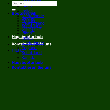
Frankreich
Irland
Italien
Bootsverleih
Niederlande
Belgien
England
Deutschland
Schottland
Frankreich
Kanada
Irland
Hausbooturlaub
Italien
Niederlande
Kontaktieren Sie uns
England
HILFE!
Schottland
Kanada
Hausbooturlaub
Kontaktieren Sie uns