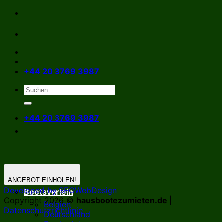
Zum
Inhalt
springen
+44 20 3769 3987
+44 20 3769 3987
ANGEBOT EINHOLEN!
Developed by SEOWebDesign
Bootsverleih
Copyright 2026 ©
hausbootezumieten.de
|
Belgien
Datenschutzrichtlinie
Deutschland