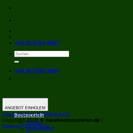
Zum
Inhalt
springen
+44 20 3769 3987
+44 20 3769 3987
ANGEBOT EINHOLEN!
Developed by SEOWebDesign
Bootsverleih
Copyright 2026 ©
hausbootezumieten.de
|
Belgien
Datenschutzrichtlinie
Deutschland