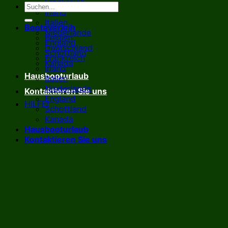
Frankreich
Irland
Italien
Bootsverleih
Niederlande
Belgien
England
Deutschland
Schottland
Frankreich
Kanada
Irland
Hausbooturlaub
Italien
Niederlande
Kontaktieren Sie uns
England
HILFE!
Schottland
Kanada
Hausbooturlaub
Kontaktieren Sie uns