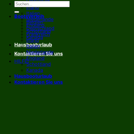
Frankreich
Irland
Italien
Bootsverleih
Niederlande
Belgien
England
Deutschland
Schottland
Frankreich
Kanada
Irland
Hausbooturlaub
Italien
Niederlande
Kontaktieren Sie uns
England
HILFE!
Schottland
Kanada
Hausbooturlaub
Kontaktieren Sie uns