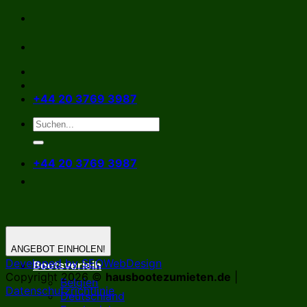
Zum
Inhalt
springen
+44 20 3769 3987
+44 20 3769 3987
ANGEBOT EINHOLEN!
Developed by SEOWebDesign
Bootsverleih
Copyright 2026 ©
hausbootezumieten.de
|
Belgien
Datenschutzrichtlinie
Deutschland