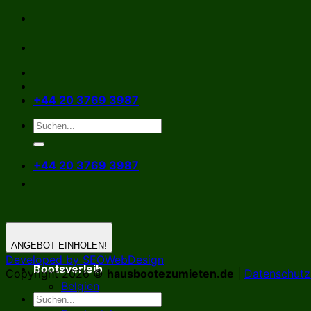
Zum
Inhalt
springen
+44 20 3769 3987
+44 20 3769 3987
ANGEBOT EINHOLEN!
Developed by SEOWebDesign
Bootsverleih
Copyright 2026 ©
hausbootezumieten.de
|
Datenschutzr
Belgien
Deutschland