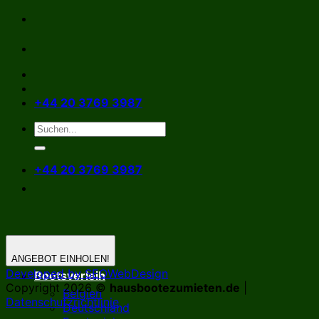
Zum
Inhalt
springen
+44 20 3769 3987
+44 20 3769 3987
ANGEBOT EINHOLEN!
Developed by SEOWebDesign
Bootsverleih
Copyright 2026 ©
hausbootezumieten.de
|
Belgien
Datenschutzrichtlinie
Deutschland