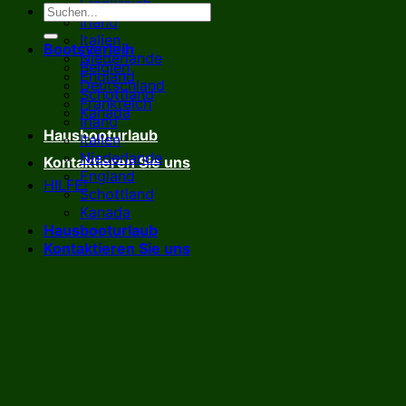
Frankreich
Irland
Italien
Bootsverleih
Niederlande
Belgien
England
Deutschland
Schottland
Frankreich
Kanada
Irland
Hausbooturlaub
Italien
Niederlande
Kontaktieren Sie uns
England
HILFE!
Schottland
Kanada
Hausbooturlaub
Kontaktieren Sie uns