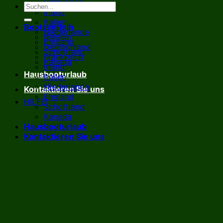
Frankreich
Irland
Italien
Bootsverleih
Niederlande
Belgien
England
Deutschland
Schottland
Frankreich
Kanada
Irland
Hausbooturlaub
Italien
Niederlande
Kontaktieren Sie uns
England
HILFE!
Schottland
Kanada
Hausbooturlaub
Kontaktieren Sie uns