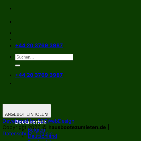
Zum
Inhalt
springen
+44 20 3769 3987
+44 20 3769 3987
ANGEBOT EINHOLEN!
Developed by SEOWebDesign
Bootsverleih
Copyright 2026 ©
hausbootezumieten.de
|
Belgien
Datenschutzrichtlinie
Deutschland