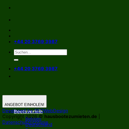
Zum
Inhalt
springen
+44 20 3769 3987
+44 20 3769 3987
ANGEBOT EINHOLEN!
Developed by SEOWebDesign
Bootsverleih
Copyright 2026 ©
hausbootezumieten.de
|
Belgien
Datenschutzrichtlinie
Deutschland