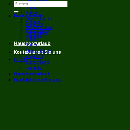
Frankreich
Irland
Italien
Bootsverleih
Niederlande
Belgien
England
Deutschland
Schottland
Frankreich
Kanada
Irland
Hausbooturlaub
Italien
Niederlande
Kontaktieren Sie uns
England
HILFE!
Schottland
Kanada
Hausbooturlaub
Kontaktieren Sie uns