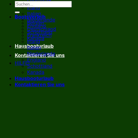
Frankreich
Irland
Italien
Bootsverleih
Niederlande
Belgien
England
Deutschland
Schottland
Frankreich
Kanada
Irland
Hausbooturlaub
Italien
Niederlande
Kontaktieren Sie uns
England
HILFE!
Schottland
Kanada
Hausbooturlaub
Kontaktieren Sie uns