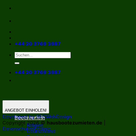
Zum
Inhalt
springen
+44 20 3769 3987
+44 20 3769 3987
ANGEBOT EINHOLEN!
Developed by SEOWebDesign
Bootsverleih
Copyright 2026 ©
hausbootezumieten.de
|
Belgien
Datenschutzrichtlinie
Deutschland