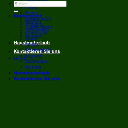
Frankreich
Irland
Italien
Bootsverleih
Niederlande
Belgien
England
Deutschland
Schottland
Frankreich
Kanada
Irland
Hausbooturlaub
Italien
Niederlande
Kontaktieren Sie uns
England
HILFE!
Schottland
Kanada
Hausbooturlaub
Kontaktieren Sie uns