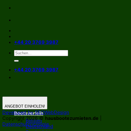
Zum
Inhalt
springen
+44 20 3769 3987
+44 20 3769 3987
ANGEBOT EINHOLEN!
Developed by SEOWebDesign
Bootsverleih
Copyright 2026 ©
hausbootezumieten.de
|
Belgien
Datenschutzrichtlinie
Deutschland