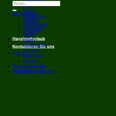
Frankreich
Irland
Italien
Bootsverleih
Niederlande
Belgien
England
Deutschland
Schottland
Frankreich
Kanada
Irland
Hausbooturlaub
Italien
Niederlande
Kontaktieren Sie uns
England
HILFE!
Schottland
Kanada
Hausbooturlaub
Kontaktieren Sie uns