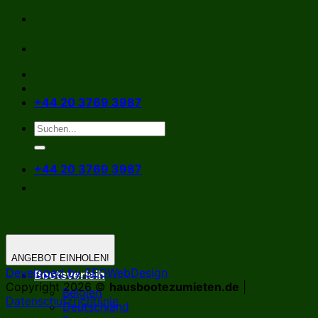
Zum
Inhalt
springen
+44 20 3769 3987
+44 20 3769 3987
ANGEBOT EINHOLEN!
Developed by SEOWebDesign
Bootsverleih
Copyright 2026 ©
hausbootezumieten.de
|
Belgien
Datenschutzrichtlinie
Deutschland