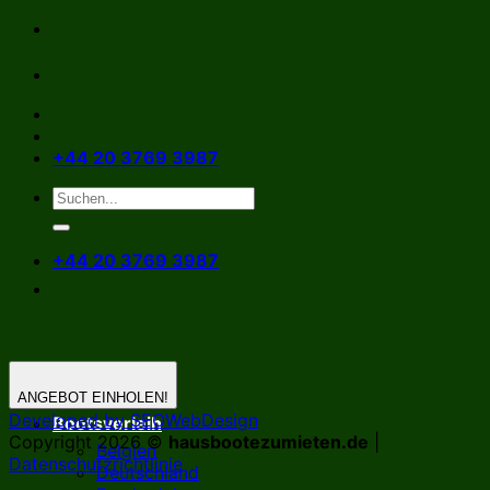
Zum
Inhalt
springen
+44 20 3769 3987
+44 20 3769 3987
ANGEBOT EINHOLEN!
Developed by SEOWebDesign
Bootsverleih
Copyright 2026 ©
hausbootezumieten.de
|
Belgien
Datenschutzrichtlinie
Deutschland