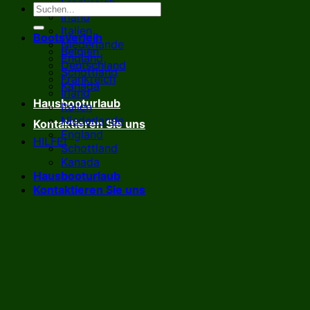
Frankreich
Irland
Italien
Bootsverleih
Niederlande
Belgien
England
Deutschland
Schottland
Frankreich
Kanada
Irland
Hausbooturlaub
Italien
Niederlande
Kontaktieren Sie uns
England
HILFE!
Schottland
Kanada
Hausbooturlaub
Kontaktieren Sie uns