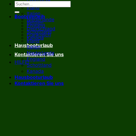
Frankreich
Irland
Italien
Bootsverleih
Niederlande
Belgien
England
Deutschland
Schottland
Frankreich
Kanada
Irland
Hausbooturlaub
Italien
Niederlande
Kontaktieren Sie uns
England
HILFE!
Schottland
Kanada
Hausbooturlaub
Kontaktieren Sie uns