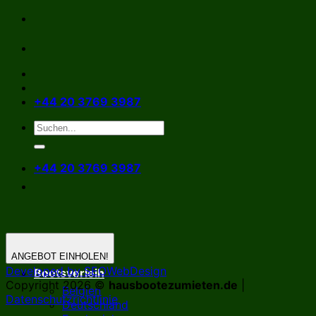
Zum
Inhalt
springen
+44 20 3769 3987
+44 20 3769 3987
ANGEBOT EINHOLEN!
Developed by SEOWebDesign
Bootsverleih
Copyright 2026 ©
hausbootezumieten.de
|
Belgien
Datenschutzrichtlinie
Deutschland