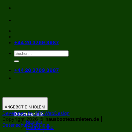
Zum
Inhalt
springen
+44 20 3769 3987
+44 20 3769 3987
ANGEBOT EINHOLEN!
Developed by SEOWebDesign
Bootsverleih
Copyright 2026 ©
hausbootezumieten.de
|
Belgien
Datenschutzrichtlinie
Deutschland