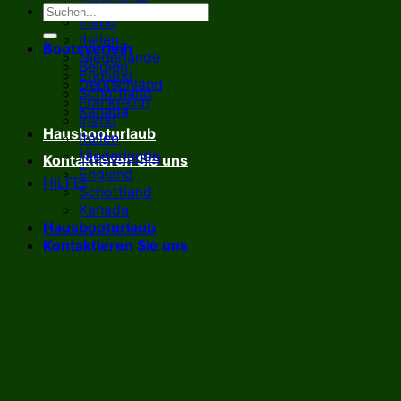
Frankreich
Irland
Italien
Bootsverleih
Niederlande
Belgien
England
Deutschland
Schottland
Frankreich
Kanada
Irland
Hausbooturlaub
Italien
Niederlande
Kontaktieren Sie uns
England
HILFE!
Schottland
Kanada
Hausbooturlaub
Kontaktieren Sie uns