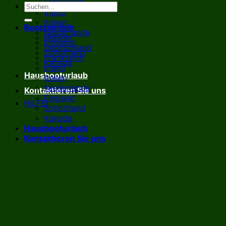
Frankreich
Irland
Italien
Bootsverleih
Niederlande
Belgien
England
Deutschland
Schottland
Frankreich
Kanada
Irland
Hausbooturlaub
Italien
Niederlande
Kontaktieren Sie uns
England
HILFE!
Schottland
Kanada
Hausbooturlaub
Kontaktieren Sie uns