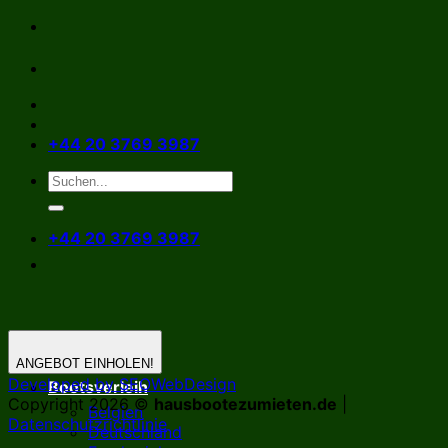
Zum
Inhalt
springen
+44 20 3769 3987
+44 20 3769 3987
ANGEBOT EINHOLEN!
Developed by SEOWebDesign
Bootsverleih
Copyright 2026 ©
hausbootezumieten.de
|
Belgien
Datenschutzrichtlinie
Deutschland