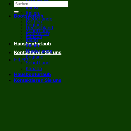
Frankreich
Irland
Italien
Bootsverleih
Niederlande
Belgien
England
Deutschland
Schottland
Frankreich
Kanada
Irland
Hausbooturlaub
Italien
Niederlande
Kontaktieren Sie uns
England
HILFE!
Schottland
Kanada
Hausbooturlaub
Kontaktieren Sie uns