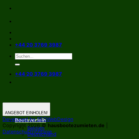
Zum
Inhalt
springen
+44 20 3769 3987
+44 20 3769 3987
ANGEBOT EINHOLEN!
Developed by SEOWebDesign
Bootsverleih
Copyright 2026 ©
hausbootezumieten.de
|
Belgien
Datenschutzrichtlinie
Deutschland