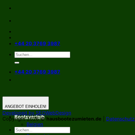
Zum
Inhalt
springen
+44 20 3769 3987
+44 20 3769 3987
ANGEBOT EINHOLEN!
Developed by SEOWebDesign
Bootsverleih
Copyright 2026 ©
hausbootezumieten.de
|
Datenschutzr
Belgien
Deutschland