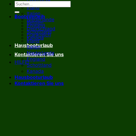
Frankreich
Irland
Italien
Bootsverleih
Niederlande
Belgien
England
Deutschland
Schottland
Frankreich
Kanada
Irland
Hausbooturlaub
Italien
Niederlande
Kontaktieren Sie uns
England
HILFE!
Schottland
Kanada
Hausbooturlaub
Kontaktieren Sie uns