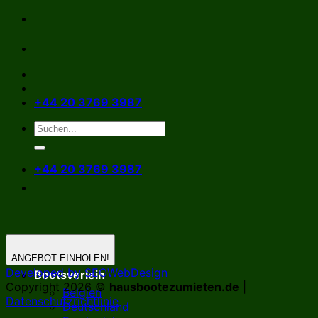
Zum
Inhalt
springen
+44 20 3769 3987
+44 20 3769 3987
ANGEBOT EINHOLEN!
Developed by SEOWebDesign
Bootsverleih
Copyright 2026 ©
hausbootezumieten.de
|
Belgien
Datenschutzrichtlinie
Deutschland