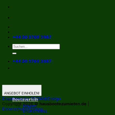
Zum
Inhalt
springen
+44 20 3769 3987
+44 20 3769 3987
ANGEBOT EINHOLEN!
Developed by SEOWebDesign
Bootsverleih
Copyright 2026 ©
hausbootezumieten.de
|
Belgien
Datenschutzrichtlinie
Deutschland