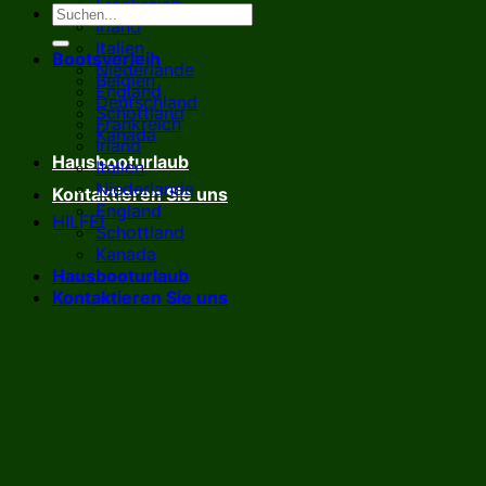
Frankreich
Irland
Italien
Bootsverleih
Niederlande
Belgien
England
Deutschland
Schottland
Frankreich
Kanada
Irland
Hausbooturlaub
Italien
Niederlande
Kontaktieren Sie uns
England
HILFE!
Schottland
Kanada
Hausbooturlaub
Kontaktieren Sie uns