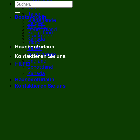
Frankreich
Irland
Italien
Bootsverleih
Niederlande
Belgien
England
Deutschland
Schottland
Frankreich
Kanada
Irland
Hausbooturlaub
Italien
Niederlande
Kontaktieren Sie uns
England
HILFE!
Schottland
Kanada
Hausbooturlaub
Kontaktieren Sie uns