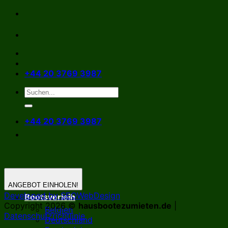
Zum
Inhalt
springen
+44 20 3769 3987
+44 20 3769 3987
ANGEBOT EINHOLEN!
Developed by SEOWebDesign
Bootsverleih
Copyright 2026 ©
hausbootezumieten.de
|
Belgien
Datenschutzrichtlinie
Deutschland