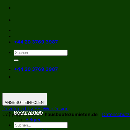
Zum
Inhalt
springen
+44 20 3769 3987
+44 20 3769 3987
ANGEBOT EINHOLEN!
Developed by SEOWebDesign
Bootsverleih
Copyright 2026 ©
hausbootezumieten.de
|
Datenschutzr
Belgien
Deutschland