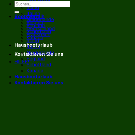
Frankreich
Irland
Italien
Bootsverleih
Niederlande
Belgien
England
Deutschland
Schottland
Frankreich
Kanada
Irland
Hausbooturlaub
Italien
Niederlande
Kontaktieren Sie uns
England
HILFE!
Schottland
Kanada
Hausbooturlaub
Kontaktieren Sie uns