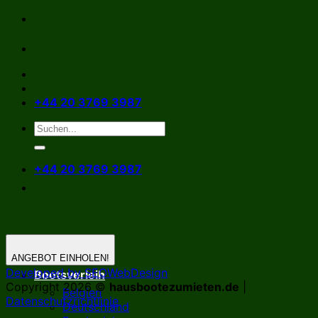
Zum
Inhalt
springen
+44 20 3769 3987
+44 20 3769 3987
ANGEBOT EINHOLEN!
Developed by SEOWebDesign
Bootsverleih
Copyright 2026 ©
hausbootezumieten.de
|
Belgien
Datenschutzrichtlinie
Deutschland