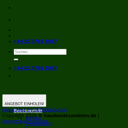
Zum
Inhalt
springen
+44 20 3769 3987
+44 20 3769 3987
ANGEBOT EINHOLEN!
Developed by SEOWebDesign
Bootsverleih
Copyright 2026 ©
hausbootezumieten.de
|
Belgien
Datenschutzrichtlinie
Deutschland