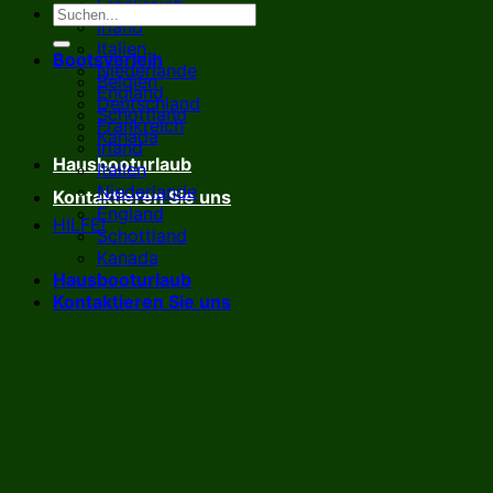
Frankreich
Irland
Italien
Bootsverleih
Niederlande
Belgien
England
Deutschland
Schottland
Frankreich
Kanada
Irland
Hausbooturlaub
Italien
Niederlande
Kontaktieren Sie uns
England
HILFE!
Schottland
Kanada
Hausbooturlaub
Kontaktieren Sie uns