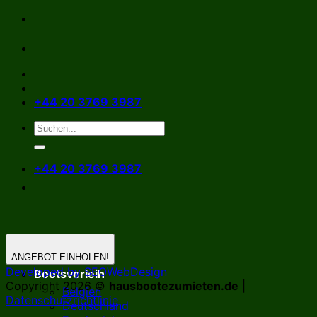
Zum
Inhalt
springen
+44 20 3769 3987
+44 20 3769 3987
ANGEBOT EINHOLEN!
Developed by SEOWebDesign
Bootsverleih
Copyright 2026 ©
hausbootezumieten.de
|
Belgien
Datenschutzrichtlinie
Deutschland