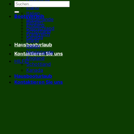
Frankreich
Irland
Italien
Bootsverleih
Niederlande
Belgien
England
Deutschland
Schottland
Frankreich
Kanada
Irland
Hausbooturlaub
Italien
Niederlande
Kontaktieren Sie uns
England
HILFE!
Schottland
Kanada
Hausbooturlaub
Kontaktieren Sie uns