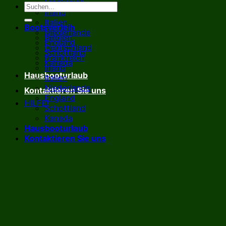
Frankreich
Irland
Italien
Bootsverleih
Niederlande
Belgien
England
Deutschland
Schottland
Frankreich
Kanada
Irland
Hausbooturlaub
Italien
Niederlande
Kontaktieren Sie uns
England
HILFE!
Schottland
Kanada
Hausbooturlaub
Kontaktieren Sie uns