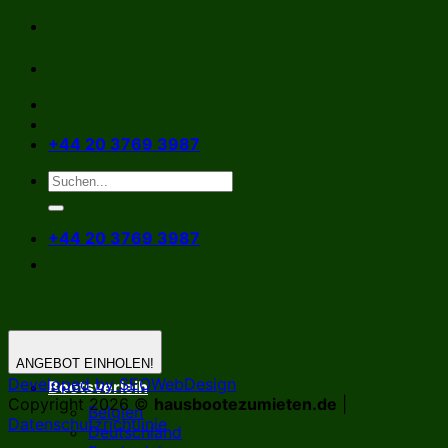
Zum
Inhalt
springen
+44 20 3769 3987
+44 20 3769 3987
ANGEBOT EINHOLEN!
Developed by SEOWebDesign
Bootsverleih
Copyright 2026 ©
hausbootezumieten.de
|
Belgien
Datenschutzrichtlinie
Deutschland