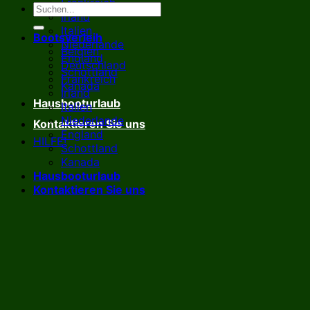
Frankreich
Irland
Italien
Bootsverleih
Niederlande
Belgien
England
Deutschland
Schottland
Frankreich
Kanada
Irland
Hausbooturlaub
Italien
Niederlande
Kontaktieren Sie uns
England
HILFE!
Schottland
Kanada
Hausbooturlaub
Kontaktieren Sie uns