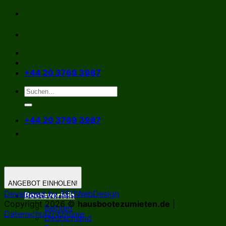
Zum
Inhalt
springen
+44 20 3769 3987
+44 20 3769 3987
ANGEBOT EINHOLEN!
Developed by SEOWebDesign
Bootsverleih
Copyright 2026 ©
hausbootezumieten.de
|
Belgien
Datenschutzrichtlinie
Deutschland