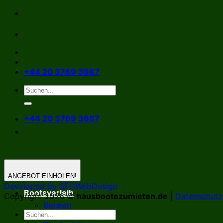
Zum
Inhalt
springen
+44 20 3769 3987
+44 20 3769 3987
ANGEBOT EINHOLEN!
Developed by SEOWebDesign
Bootsverleih
Copyright 2026 ©
hausbootezumieten.de
|
Datenschutzr
Belgien
Deutschland