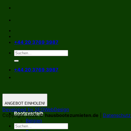
Zum
Inhalt
springen
+44 20 3769 3987
+44 20 3769 3987
ANGEBOT EINHOLEN!
Developed by SEOWebDesign
Bootsverleih
Copyright 2026 ©
hausbootezumieten.de
|
Datenschutzr
Belgien
Deutschland