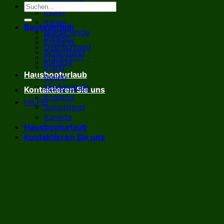
Frankreich
Irland
Italien
Bootsverleih
Niederlande
Belgien
England
Deutschland
Schottland
Frankreich
Kanada
Irland
Hausbooturlaub
Italien
Niederlande
Kontaktieren Sie uns
England
HILFE!
Schottland
Kanada
Hausbooturlaub
Kontaktieren Sie uns