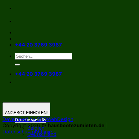
Zum
Inhalt
springen
+44 20 3769 3987
+44 20 3769 3987
ANGEBOT EINHOLEN!
Developed by SEOWebDesign
Bootsverleih
Copyright 2026 ©
hausbootezumieten.de
|
Belgien
Datenschutzrichtlinie
Deutschland