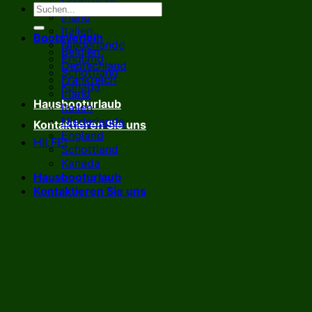
Frankreich
Irland
Italien
Bootsverleih
Niederlande
Belgien
England
Deutschland
Schottland
Frankreich
Kanada
Irland
Hausbooturlaub
Italien
Niederlande
Kontaktieren Sie uns
England
HILFE!
Schottland
Kanada
Hausbooturlaub
Kontaktieren Sie uns