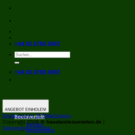
Zum
Inhalt
springen
+44 20 3769 3987
+44 20 3769 3987
ANGEBOT EINHOLEN!
Developed by SEOWebDesign
Bootsverleih
Copyright 2026 ©
hausbootezumieten.de
|
Belgien
Datenschutzrichtlinie
Deutschland