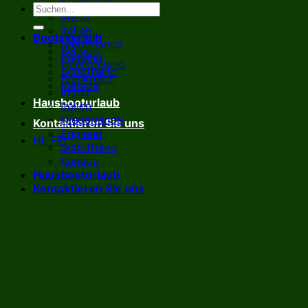
Frankreich
Irland
Italien
Bootsverleih
Niederlande
Belgien
England
Deutschland
Schottland
Frankreich
Kanada
Irland
Hausbooturlaub
Italien
Niederlande
Kontaktieren Sie uns
England
HILFE!
Schottland
Kanada
Hausbooturlaub
Kontaktieren Sie uns