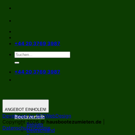
Zum
Inhalt
springen
+44 20 3769 3987
+44 20 3769 3987
ANGEBOT EINHOLEN!
Developed by SEOWebDesign
Bootsverleih
Copyright 2026 ©
hausbootezumieten.de
|
Belgien
Datenschutzrichtlinie
Deutschland