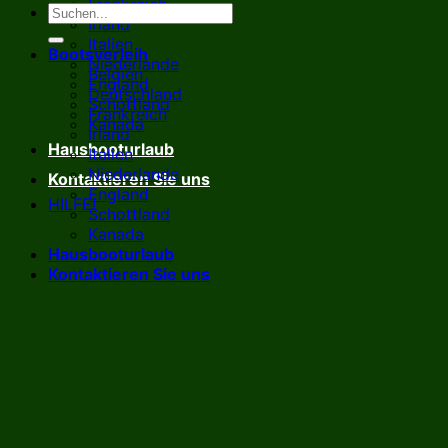
Frankreich
Irland
Italien
Bootsverleih
Niederlande
Belgien
England
Deutschland
Schottland
Frankreich
Kanada
Irland
Hausbooturlaub
Italien
Niederlande
Kontaktieren Sie uns
England
HILFE!
Schottland
Kanada
Hausbooturlaub
Kontaktieren Sie uns