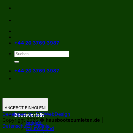
Zum
Inhalt
springen
+44 20 3769 3987
+44 20 3769 3987
ANGEBOT EINHOLEN!
Developed by SEOWebDesign
Bootsverleih
Copyright 2026 ©
hausbootezumieten.de
|
Belgien
Datenschutzrichtlinie
Deutschland