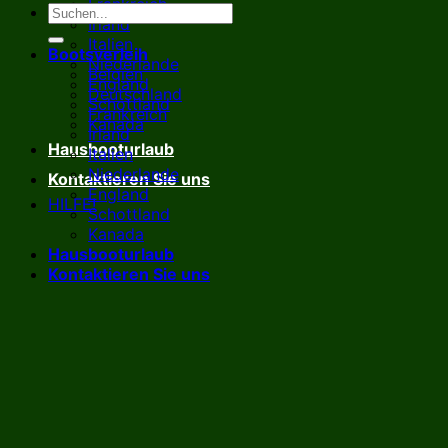
Frankreich
Irland
Italien
Bootsverleih
Niederlande
Belgien
England
Deutschland
Schottland
Frankreich
Kanada
Irland
Hausbooturlaub
Italien
Niederlande
Kontaktieren Sie uns
England
HILFE!
Schottland
Kanada
Hausbooturlaub
Kontaktieren Sie uns