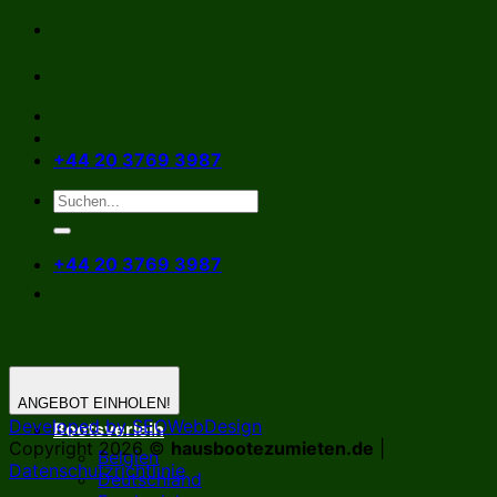
Zum
Inhalt
springen
+44 20 3769 3987
+44 20 3769 3987
ANGEBOT EINHOLEN!
Developed by SEOWebDesign
Bootsverleih
Copyright 2026 ©
hausbootezumieten.de
|
Belgien
Datenschutzrichtlinie
Deutschland