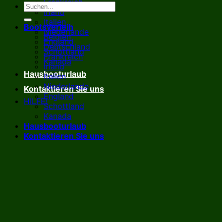
Frankreich
Irland
Italien
Bootsverleih
Niederlande
Belgien
England
Deutschland
Schottland
Frankreich
Kanada
Irland
Hausbooturlaub
Italien
Niederlande
Kontaktieren Sie uns
England
HILFE!
Schottland
Kanada
Hausbooturlaub
Kontaktieren Sie uns