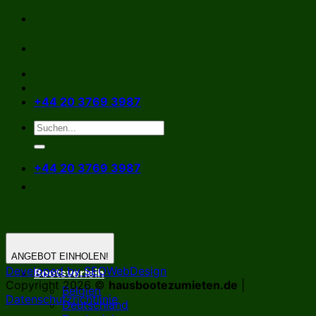
Zum
Inhalt
springen
+44 20 3769 3987
+44 20 3769 3987
ANGEBOT EINHOLEN!
Developed by SEOWebDesign
Bootsverleih
Copyright 2026 ©
hausbootezumieten.de
|
Belgien
Datenschutzrichtlinie
Deutschland