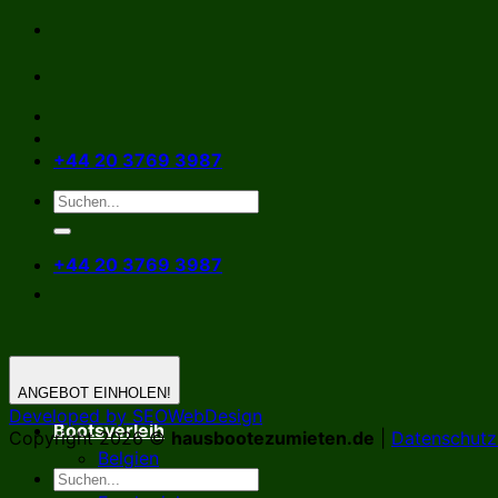
Zum
Inhalt
springen
+44 20 3769 3987
+44 20 3769 3987
ANGEBOT EINHOLEN!
Developed by SEOWebDesign
Bootsverleih
Copyright 2026 ©
hausbootezumieten.de
|
Datenschutzr
Belgien
Deutschland