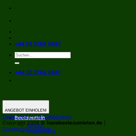
Zum
Inhalt
springen
+44 20 3769 3987
+44 20 3769 3987
ANGEBOT EINHOLEN!
Developed by SEOWebDesign
Bootsverleih
Copyright 2026 ©
hausbootezumieten.de
|
Belgien
Datenschutzrichtlinie
Deutschland