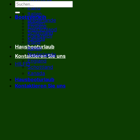
Frankreich
Irland
Italien
Bootsverleih
Niederlande
Belgien
England
Deutschland
Schottland
Frankreich
Kanada
Irland
Hausbooturlaub
Italien
Niederlande
Kontaktieren Sie uns
England
HILFE!
Schottland
Kanada
Hausbooturlaub
Kontaktieren Sie uns