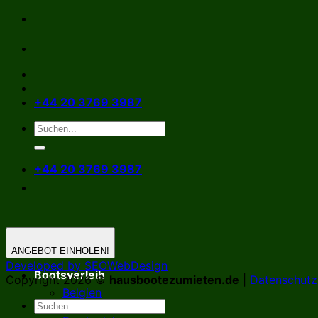
Zum
Inhalt
springen
+44 20 3769 3987
+44 20 3769 3987
ANGEBOT EINHOLEN!
Developed by SEOWebDesign
Bootsverleih
Copyright 2026 ©
hausbootezumieten.de
|
Datenschutzr
Belgien
Deutschland